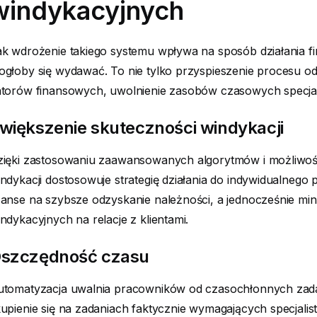
windykacyjnych
k wdrożenie takiego systemu wpływa na sposób działania fi
głoby się wydawać. To nie tylko przyspieszenie procesu od
torów finansowych, uwolnienie zasobów czasowych specjali
większenie skuteczności windykacji
zięki zastosowaniu zaawansowanych algorytmów i możliwośc
ndykacji dostosowuje strategię działania do indywidualnego p
anse na szybsze odzyskanie należności, a jednocześnie mi
ndykacyjnych na relacje z klientami.
szczędność czasu
utomatyzacja uwalnia pracowników od czasochłonnych zada
upienie się na zadaniach faktycznie wymagających specjalis