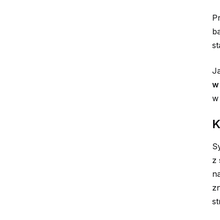
Pr
ba
st
Ja
w
w 
K
Sy
z
na
z
st