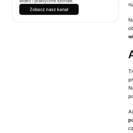
wideo i praktyczne tutoriale.
na
Zobacz nasz kanał
Na
o
w
Tr
pr
Na
po
A
p
cz