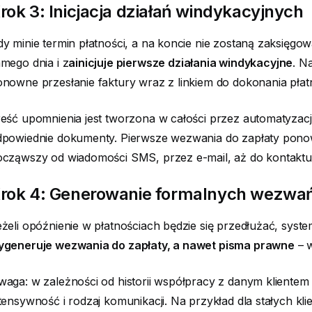
rok 3: Inicjacja działań windykacyjnych
y minie termin płatności, a na koncie nie zostaną zaksięgo
mego dnia i z
ainicjuje pierwsze działania windykacyjne
. N
nowne przesłanie faktury wraz z linkiem do dokonania płatn
eść upomnienia jest tworzona w całości przez automatyzacj
powiednie dokumenty. Pierwsze wezwania do zapłaty ponown
cząwszy od wiadomości SMS, przez e-mail, aż do kontaktu 
rok 4: Generowanie formalnych wezwa
żeli opóźnienie w płatnościach będzie się przedłużać, sys
ygeneruje wezwania do zapłaty, a nawet pisma prawne
– w
aga: w zależności od historii współpracy z danym klientem i
tensywność i rodzaj komunikacji. Na przykład dla stałych kl