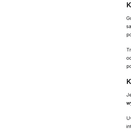
K
Gd
sa
po
Tr
od
po
K
Je
w
Uw
in