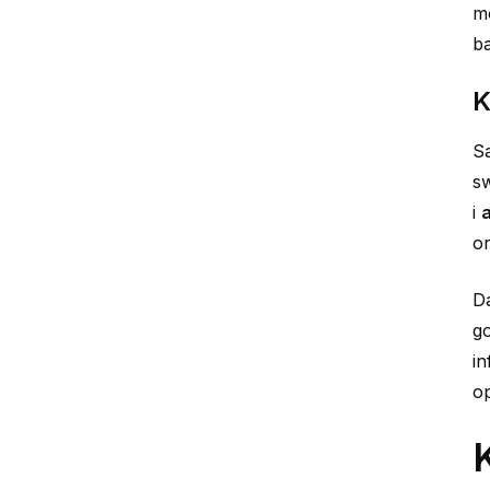
m
ba
K
Sa
sw
i
a
or
Da
go
in
op