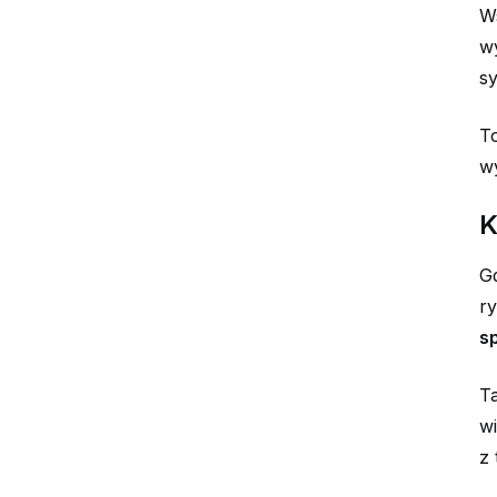
W
wy
sy
To
wy
K
Gd
r
s
Ta
wi
z 