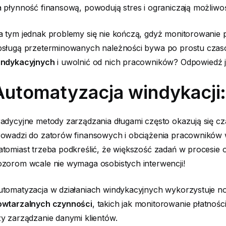
 płynność finansową, powodują stres i ograniczają możliwoś
 tym jednak problemy się nie kończą, gdyż monitorowanie 
bsługą przeterminowanych należności bywa po prostu cza
indykacyjnych
i uwolnić od nich pracowników? Odpowiedź j
Automatyzacja windykacji: 
adycyjne metody zarządzania długami często okazują się cz
owadzi do zatorów finansowych i obciążenia pracowników w
tomiast trzeba podkreślić, że większość zadań w procesie 
zorom wcale nie wymaga osobistych interwencji!
utomatyzacja w działaniach windykacyjnych wykorzystuje 
owtarzalnych czynności
, takich jak monitorowanie płatno
y zarządzanie danymi klientów.