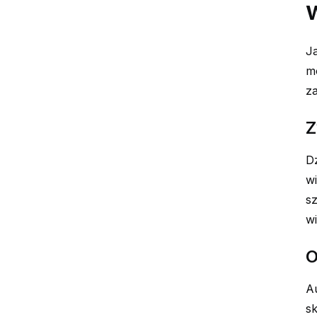
Ja
mo
za
Z
D
wi
sz
wi
O
A
sk