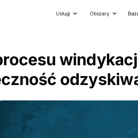
Baz
Usługi
Obszary
ocesu windykacji –
czność odzyskiwa