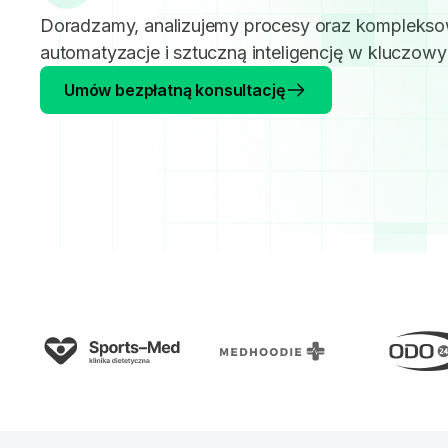
Doradzamy, analizujemy procesy oraz komplek
automatyzacje i sztuczną inteligencję w kluczow
Umów bezpłatną konsultację