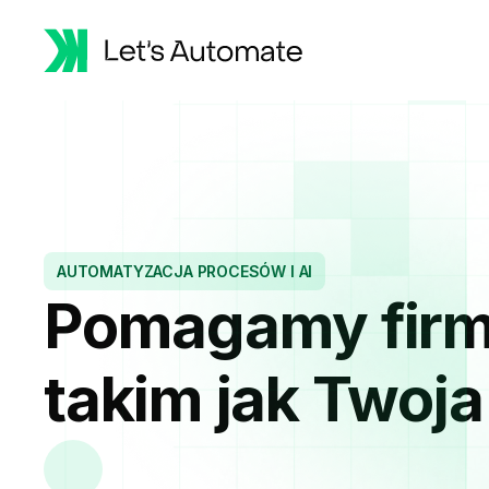
AUTOMATYZACJA PROCESÓW I AI
Pomagamy fir
takim jak Twoja
o
g
r
a
n
|