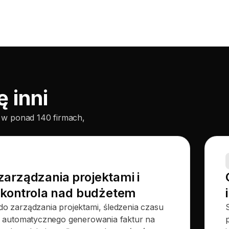
 inni
i w ponad 140 firmach,
arządzania projektami i
a kontrola nad budżetem
do zarządzania projektami, śledzenia czasu
 i automatycznego generowania faktur na