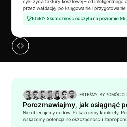
cykl życia faktury kosztowej – od inteligentnego
przez walidację, po księgowanie i przygotowanie 
Efekt? Skuteczność odczytu na poziomie 9
JESTEŚMY, BY POMÓC CI
Porozmawiajmy, jak osiągnąć po
Nie obiecujemy cudów. Pokazujemy konkrety. P
wskażemy potencjalne oszczędności i zaproponuj