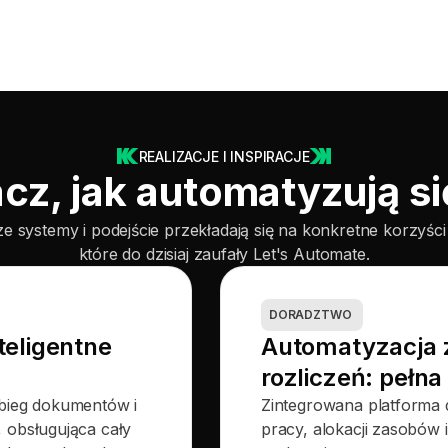
REALIZACJE I INSPIRACJE
cz, jak automatyzują się
sze systemy i podejście przekładają się na konkretne korzyśc
które do dzisiaj zaufały Let's Automate.
DORADZTWO
teligentne
Automatyzacja z
rozliczeń: pełn
bieg dokumentów i
Zintegrowana platforma 
 obsługująca cały
pracy, alokacji zasobów